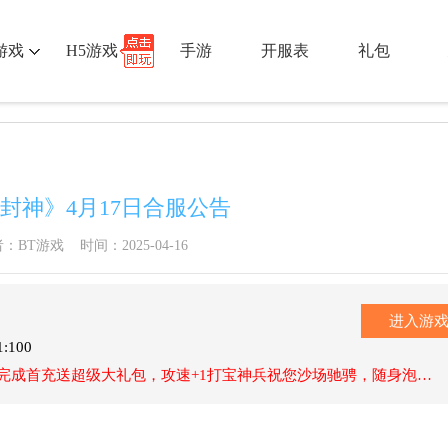
游戏
H5游戏
手游
开服表
礼包
封神》4月17日合服公告
：BT游戏 时间：2025-04-16
进入游
1:100
完成首充送超级大礼包，攻速+1打宝神兵祝您沙场驰骋，随身泡点祝您等级飞升