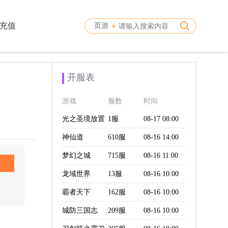
充值
页游
开服表
游戏
服数
时间
光之圣境放置
1服
08-17 08:00
次元（0.1折福
神仙道
610服
08-16 14:00
利版）
梦幻之城
715服
08-16 11:00
戏
龙域世界
13服
08-16 10:00
霸者天下
162服
08-16 10:00
城防三国志
209服
08-16 10:00