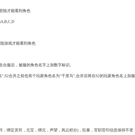
登陆才能看到角色
B,C,D
登陆游戏才能看到角色
在合服后，被服的角色名字上加数字标识。
马”,S2合并之前也有个玩家角色名为“千里马”,合并后将在S2的玩家角色名上加
灵符，绑定灵符，元宝，绑元，声望，风云积分)，狂暴，官职官印信息保持不变